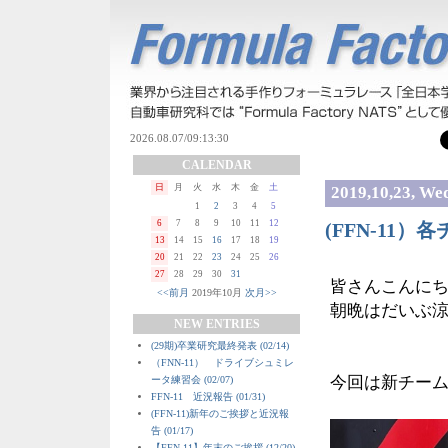
CALENDAR
日
月
火
水
木
金
土
2019,10,23, We
1
2
3
4
5
6
7
8
9
10
11
12
(FFN-11
13
14
15
16
17
18
19
20
21
22
23
24
25
26
27
28
29
30
31
皆さんこんに
<<前月
2019年10月
次月>>
朝晩はだいぶ
NEW ENTRIES
(29期)卒業研究最終発表 (02/14)
（FNN-11） ドライブシュミレ
今回は新チー
ータ練習会 (02/07)
FFN-11 近況報告 (01/31)
(FFN-11)新年のご挨拶と近況報
告 (01/17)
【FFN-11】年末のご挨拶 (12/20)