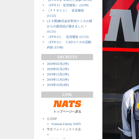
（FFN-11 近況報告） (12/09)
（ＦＦＮ１１） 近況報告
(11/22)
(２９期)株式会社和光ケミカル様
からの提供品が届きました！
(11/21)
（FFN-11） 近況報告 (11/13)
（FFN-11） CADコースの活動
内容 (11/08)
ARCHIVES
2020年02月(2件)
2020年01月(2件)
2019年12月(2件)
2019年11月(5件)
2019年10月(4件)
LINK
トップページへ戻る
公式HP
Formula Factory NATS
学生フォーミュラー大会