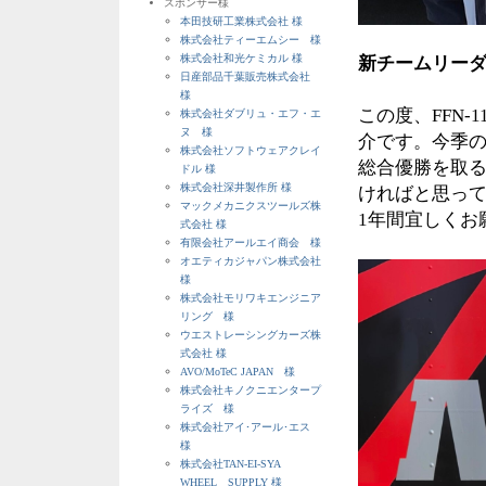
スポンサー様
本田技研工業株式会社 様
株式会社ティーエムシー 様
株式会社和光ケミカル 様
新チームリー
日産部品千葉販売株式会社
様
この度、FFN
株式会社ダブリュ・エフ・エ
ヌ 様
介です。今季
株式会社ソフトウェアクレイ
総合優勝を取
ドル 様
株式会社深井製作所 様
ければと思っ
マックメカニクスツールズ株
1年間宜しくお
式会社 様
有限会社アールエイ商会 様
オエティカジャパン株式会社
様
株式会社モリワキエンジニア
リング 様
ウエストレーシングカーズ株
式会社 様
AVO/MoTeC JAPAN 様
株式会社キノクニエンタープ
ライズ 様
株式会社アイ･アール･エス
様
株式会社TAN-EI-SYA
WHEEL SUPPLY 様