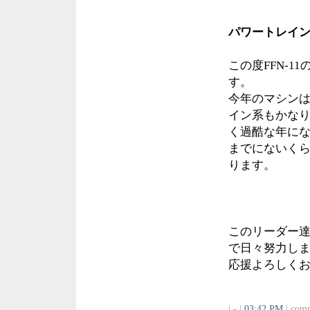
パワートレイ
この度FFN‐
す。
今年のマシン
イン系もかな
く過酷な年に
までにないく
ります。
このリーダー
で日々努力し
応援よろしく
| - |
03:42 PM
| comm