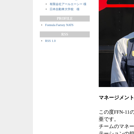
有限会社アールエーシー 様
日本自動車大学校 様
PROFILE
Formula Factory NATS
RSS
RSS 1.0
マネージメン
この度FFN-
亜です。
チームのマネ
テーションの