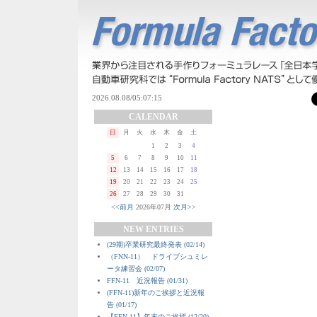
CALENDAR
日
月
火
水
木
金
土
1
2
3
4
5
6
7
8
9
10
11
12
13
14
15
16
17
18
19
20
21
22
23
24
25
26
27
28
29
30
31
<<前月
2026年07月
次月>>
NEW ENTRIES
(29期)卒業研究最終発表 (02/14)
（FNN-11） ドライブシュミレ
ータ練習会 (02/07)
FFN-11 近況報告 (01/31)
(FFN-11)新年のご挨拶と近況報
告 (01/17)
【FFN-11】年末のご挨拶 (12/20)