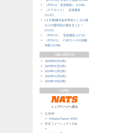
（FFN-11 近況報告） (12/09)
（ＦＦＮ１１） 近況報告
(11/22)
(２９期)株式会社和光ケミカル様
からの提供品が届きました！
(11/21)
（FFN-11） 近況報告 (11/13)
（FFN-11） CADコースの活動
内容 (11/08)
ARCHIVES
2020年02月(2件)
2020年01月(2件)
2019年12月(2件)
2019年11月(5件)
2019年10月(4件)
LINK
トップページへ戻る
公式HP
Formula Factory NATS
学生フォーミュラー大会