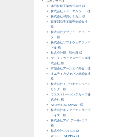
スポンサー様
本田技研工業株式会社 様
株式会社ティーエムシー 様
株式会社和光ケミカル 様
日産部品千葉販売株式会社
様
株式会社ダブリュ・エフ・エ
ヌ 様
株式会社ソフトウェアクレイ
ドル 様
株式会社深井製作所 様
マックメカニクスツールズ株
式会社 様
有限会社アールエイ商会 様
オエティカジャパン株式会社
様
株式会社モリワキエンジニア
リング 様
ウエストレーシングカーズ株
式会社 様
AVO/MoTeC JAPAN 様
株式会社キノクニエンタープ
ライズ 様
株式会社アイ･アール･エス
様
株式会社TAN-EI-SYA
WHEEL SUPPLY 様