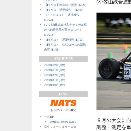
(小笠山総合運
【FFN-11】年末のご挨拶 (12/20)
（FFN-11 近況報告） (12/09)
（ＦＦＮ１１） 近況報告
(11/22)
(２９期)株式会社和光ケミカル様
からの提供品が届きました！
(11/21)
（FFN-11） 近況報告 (11/13)
（FFN-11） CADコースの活動
内容 (11/08)
ARCHIVES
2020年02月(2件)
2020年01月(2件)
2019年12月(2件)
2019年11月(5件)
2019年10月(4件)
LINK
トップページへ戻る
公式HP
８月の大会に
Formula Factory NATS
調整・測定を
学生フォーミュラー大会