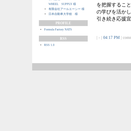
を把握するこ
WHEEL SUPPLY 様
有限会社アールエーシー 様
の学びを活か
日本自動車大学校 様
引き続き応援
PROFILE
Formula Factory NATS
| - |
04:17 PM
| comm
RSS
RSS 1.0