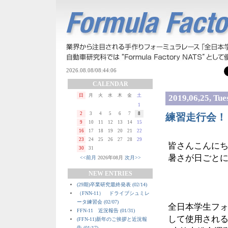
CALENDAR
日
月
火
水
木
金
土
2019,06,25, Tue
1
2
3
4
5
6
7
8
練習走行会！
9
10
11
12
13
14
15
16
17
18
19
20
21
22
23
24
25
26
27
28
29
皆さんこんに
30
31
暑さが日ごと
<<前月
2026年08月
次月>>
NEW ENTRIES
(29期)卒業研究最終発表 (02/14)
（FNN-11） ドライブシュミレ
ータ練習会 (02/07)
全日本学生フ
FFN-11 近況報告 (01/31)
して使用され
(FFN-11)新年のご挨拶と近況報
告 (01/17)