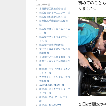
初めてのこと
スポンサー様
りました。
本田技研工業株式会社 様
株式会社ティーエムシー 様
株式会社和光ケミカル 様
日産部品千葉販売株式会社
様
株式会社ダブリュ・エフ・エ
ヌ 様
株式会社ソフトウェアクレイ
ドル 様
株式会社深井製作所 様
マックメカニクスツールズ株
式会社 様
有限会社アールエイ商会 様
オエティカジャパン株式会社
様
株式会社モリワキエンジニア
リング 様
ウエストレーシングカーズ株
式会社 様
AVO/MoTeC JAPAN 様
株式会社キノクニエンタープ
ライズ 様
株式会社アイ･アール･エス
様
１日の活動の
株式会社TAN-EI-SYA