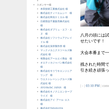
スポンサー様
本田技研工業株式会社 様
株式会社ティーエムシー 様
株式会社和光ケミカル 様
日産部品千葉販売株式会社
様
株式会社ダブリュ・エフ・エ
ヌ 様
八月の頭には
株式会社ソフトウェアクレイ
せたいです！
ドル 様
株式会社深井製作所 様
マックメカニクスツールズ株
大会本番まで
式会社 様
有限会社アールエイ商会 様
オエティカジャパン株式会社
残された時間
様
引き続き頑張
株式会社モリワキエンジニア
リング 様
ウエストレーシングカーズ株
式会社 様
| - |
03:10 PM
| comm
AVO/MoTeC JAPAN 様
株式会社キノクニエンタープ
ライズ 様
株式会社アイ･アール･エス
様
株式会社TAN-EI-SYA