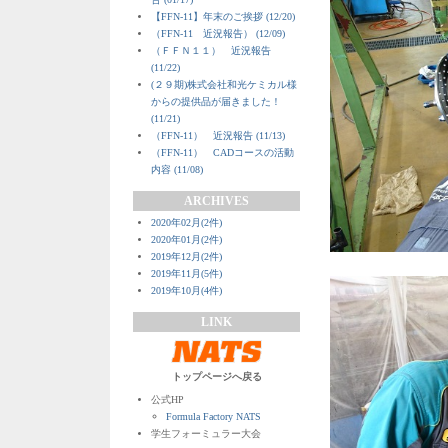
【FFN-11】年末のご挨拶 (12/20)
（FFN-11 近況報告） (12/09)
（ＦＦＮ１１） 近況報告
(11/22)
(２９期)株式会社和光ケミカル様
からの提供品が届きました！
(11/21)
（FFN-11） 近況報告 (11/13)
（FFN-11） CADコースの活動
内容 (11/08)
ARCHIVES
2020年02月(2件)
2020年01月(2件)
2019年12月(2件)
2019年11月(5件)
2019年10月(4件)
LINK
トップページへ戻る
公式HP
Formula Factory NATS
学生フォーミュラー大会