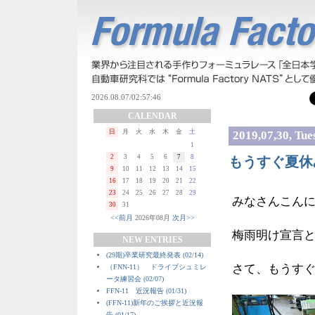
CALENDAR
日
月
火
水
木
金
土
2019,07,30, Tue
1
2
3
4
5
6
7
8
もうすぐ夏休
9
10
11
12
13
14
15
16
17
18
19
20
21
22
23
24
25
26
27
28
29
みなさんこん
30
31
<<前月
2026年08月
次月>>
梅雨明け宣言
NEW ENTRIES
(29期)卒業研究最終発表 (02/14)
さて、もうす
（FNN-11） ドライブシュミレ
ータ練習会 (02/07)
FFN-11 近況報告 (01/31)
(FFN-11)新年のご挨拶と近況報
告 (01/17)